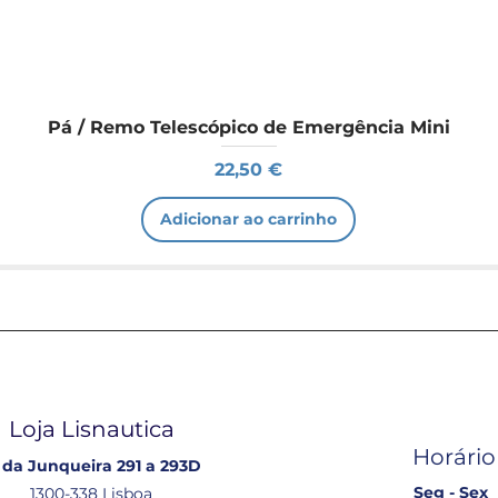
Pá / Remo Telescópico de Emergência Mini
Preço
22,50 €
Adicionar ao carrinho
Loja Lisnautica
Horário
 da Junqueira 291 a 293D
Seg - Sex
1300-338 Lisboa