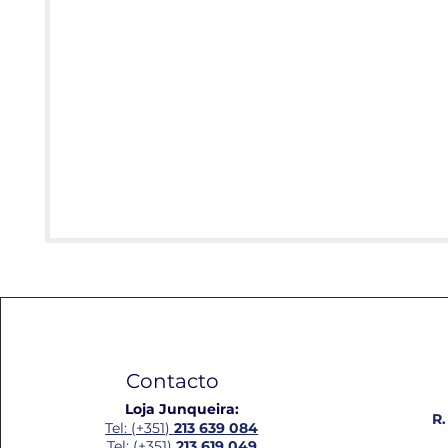
Contacto
Loja Junqueira:
R.
Tel: (+351)
213 639 084
Tel: (+351)
213 619 049