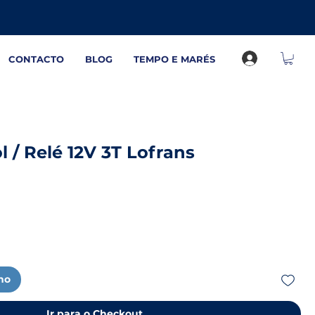
CONTACTO
BLOG
TEMPO E MARÉS
l / Relé 12V 3T Lofrans
nho
Ir para o Checkout