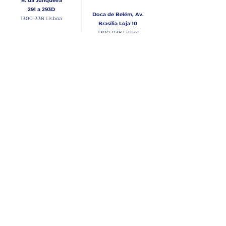
R. da Junqueira
291 a 293D
Doca de Belém, Av.
1300-338
Lisboa
Brasília Loja 10
1300-038
Lisboa
Contacto
Horário
Loja Junqueira:
Seg - Sex
Tel: (+351)
213 639 084
9:00 - 13:00 | 14:30 - 18:00
Tel: (+351)
213 619 049
Chamada para a rede
Sábado (Unicamente na
loja da Junqueira)
fixa nacional
9:00 - 13:00
Loja Estaleiro de Belém:
Domingo
Tel: (+351)
939 926 305
Fechado
Email
lisnautica@gmail.com