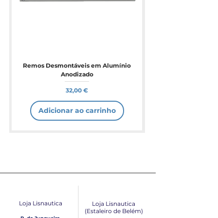
fiabilidade e desempenho consistente.
Remos Desmontáveis em Alumínio
Anodizado
Preço
32,00 €
Adicionar ao carrinho
Loja Lisnautica
Loja Lisnautica
(Estaleiro de Belém​)