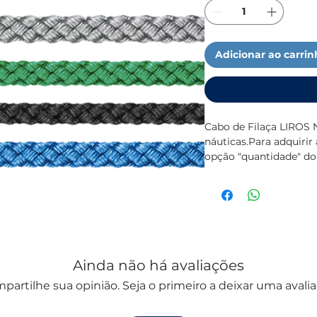
Adicionar ao carri
Cabo de Filaça LIROS N
náuticas.Para adquiri
opção "quantidade" do
Diâmetros disponíveis
3 mm
4 mm
5 mm
6 mm
Ainda não há avaliações
partilhe sua opinião. Seja o primeiro a deixar uma avalia
Preço por metro.