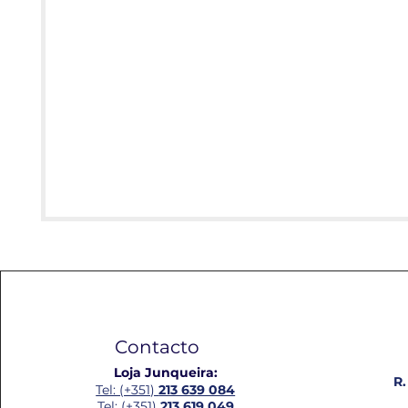
Contacto
Loja Junqueira:
R.
Tel: (+351)
213 639 084
Tel: (+351)
213 619 049