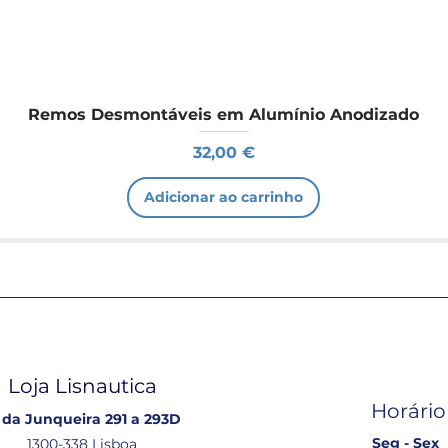
Remos Desmontáveis em Alumínio Anodizado
Preço
32,00 €
Adicionar ao carrinho
Loja Lisnautica
Horário
 da Junqueira 291 a 293D
Seg - Sex
1300-338 Lisboa