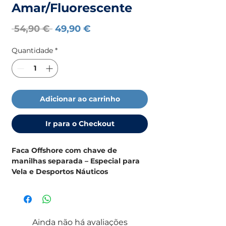
Amar/Fluorescente
Preço
Preço
 54,90 € 
49,90 €
normal
promocional
Quantidade
*
Adicionar ao carrinho
Ir para o Checkout
Faca Offshore com chave de
manilhas separada – Especial para
Vela e Desportos Náuticos
Desenvolvida para velejadores
exigentes
, a faca Offshore é a
companheira ideal para quem navega
em mar aberto. Compacta, leve e
Ainda não há avaliações
extremamente funcional, foi pensada