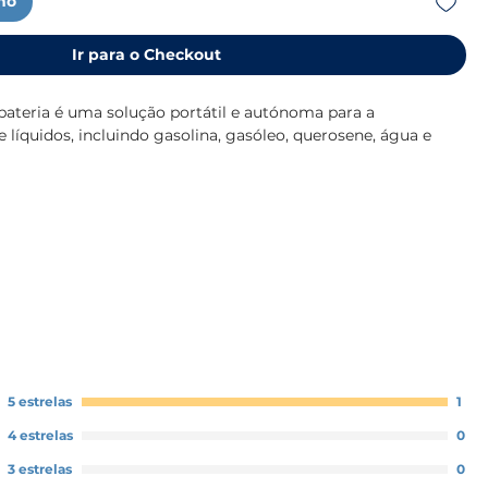
nho
Ir para o Checkout
bateria é uma solução portátil e autónoma para a
e líquidos, incluindo gasolina, gasóleo, querosene, água e
eria de lítio recarregável (3,7 V) com carregamento via
roporciona até 2 horas de autonomia em utilização contínua.
ança máxima, esta bomba está equipada com um motor à
roteção contra sobrecarga, tornando-a ideal para ambientes
sos.
sensor de paragem automática que desativa a bomba quando
 atinge a capacidade máxima, prevenindo derrames.
5 estrelas
1
bicos intercambiáveis para se adaptar a diferentes aberturas
4 estrelas
0
ndo a sua utilização em diversas aplicações. Um LED indicador
3 estrelas
0
ão do estado da bateria em tempo real.