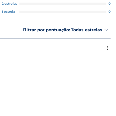
2 estrelas
0
as:
1 estrela
0
nuto
aspiração:
2,5 metros (1 metro para óleos leves)
Filtrar por pontuação:
Todas estrelas
horas