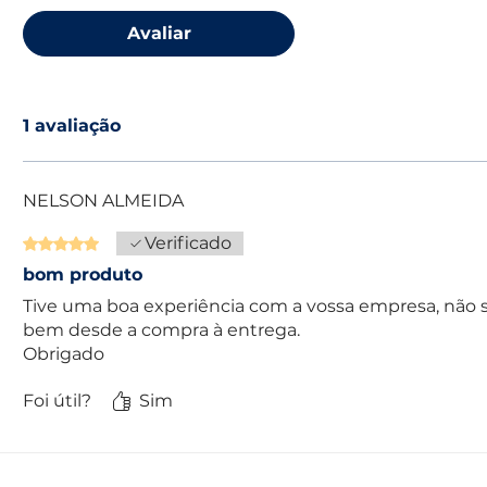
Avaliar
1 avaliação
NELSON ALMEIDA
Verificado
Rated 5 out of 5 stars.
bom produto
Tive uma boa experiência com a vossa empresa, não 
bem desde a compra à entrega.
Obrigado
Foi útil?
Sim