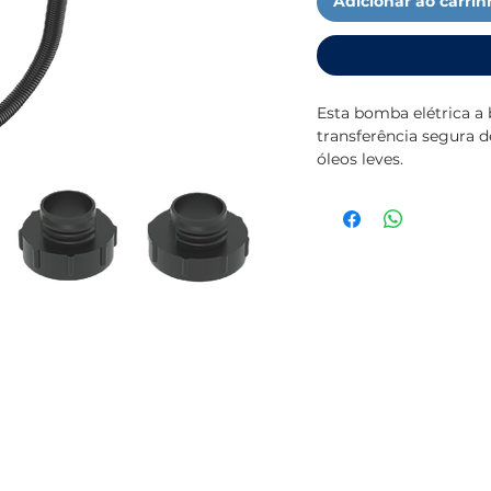
Adicionar ao carri
Esta bomba elétrica a 
transferência segura d
óleos leves.
Alimentada por uma bat
USB (cabo incluído), p
Concebida para segur
prova de explosão e p
potencialmente perigo
O sistema inclui um 
o depósito de destino
A bomba inclui vários 
de depósitos, facilita
permite a monitorizaç