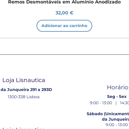
Remos Desmontáveis em Alumínio Anodizado
Preço
32,00 €
Adicionar ao carrinho
Loja Lisnautica
Horário
 da Junqueira 291 a 293D
Seg - Sex
1300-338 Lisboa
9:00 - 13:00 | 14:30
Sábado (Unicamente
da Junqueir
9:00 - 13:00