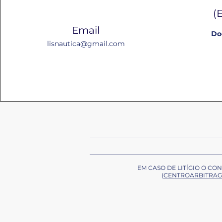
(
Email
Do
lisnautica@gmail.com
EM CASO DE LITÍGIO O C
(
CENTROARBITRAG