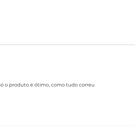
Especificações técnic
Vazão:
12 litros/mi
Altura máxima de 
Bateria:
Lítio 3,7 V
Autonomia:
Até 2 
só o produto é ótimo, como tudo correu