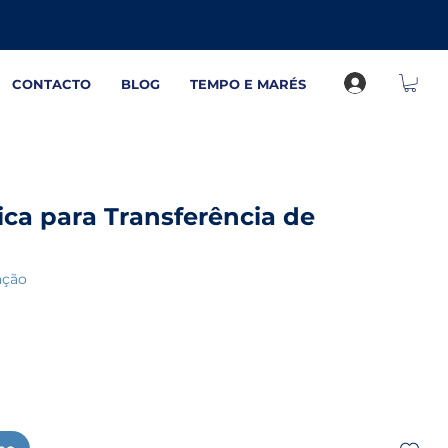
CONTACTO
BLOG
TEMPO E MARÉS
ca para Transferência de
de 5 estrelas com base em 1 avaliação
iação