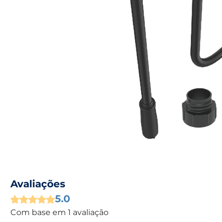
Avaliações
5.0
Rated 5 out of 5 stars.
Com base em 1 avaliação