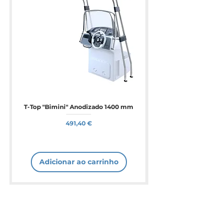
T-Top "Bimini" Anodizado 1400 mm
Preço
491,40 €
Adicionar ao carrinho