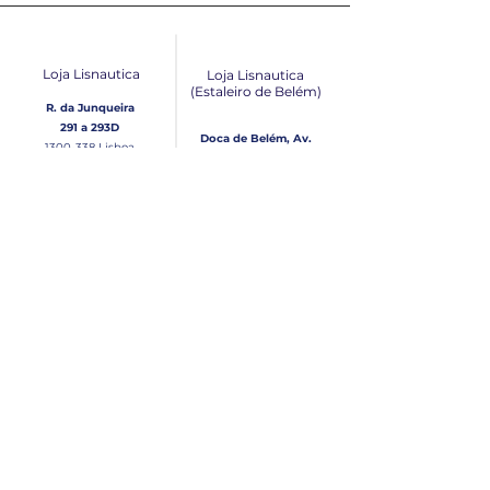
Loja Lisnautica
Loja Lisnautica
(Estaleiro de Belém​)
R. da Junqueira
291 a 293D
Doca de Belém, Av.
1300-338
Lisboa
Brasília Loja 10
1300-038
Lisboa
Contacto
Horário
Loja Junqueira:
Seg - Sex
Tel: (+351)
213 639 084
9:00 - 13:00 | 14:30 - 18:00
Tel: (+351)
213 619 049
Chamada para a rede
Sábado (Unicamente na
loja da Junqueira)
fixa nacional
9:00 - 13:00
Loja Estaleiro de Belém:
Domingo
Tel: (+351)
939 926 305
Fechado