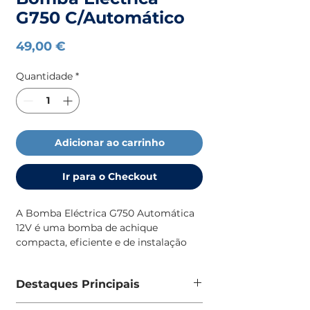
G750 C/Automático
Preço
49,00 €
Quantidade
*
Adicionar ao carrinho
Ir para o Checkout
A Bomba Eléctrica G750 Automática
12V é uma bomba de achique
compacta, eficiente e de instalação
simples, concebida para garantir uma
drenagem rápida e fiável em
Destaques Principais
embarcações de pequena dimensão.
Funcionamento automático