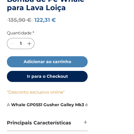
para Lava Loiça
Preço
Preço
 135,90 € 
122,31 €
normal
promocional
Quantidade
*
Adicionar ao carrinho
Ir para o Checkout
"Desconto exclusivo online"
A
Whale GP0551 Gusher Galley Mk3
é
uma bomba manual compacta e
eficiente, ideal para sistemas de água
Principais Características
doce ou salgada em embarcações.
Adequada para água doce ou