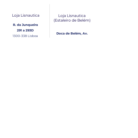
Loja Lisnautica
Loja Lisnautica
(Estaleiro de Belém​)
R. da Junqueira
291 a 293D
Doca de Belém, Av.
1300-338
Lisboa
Brasília Loja 10
1300-038
Lisboa
Contacto
Horário
Loja Junqueira:
Seg - Sex
Tel: (+351)
213 639 084
9:00 - 13:00 | 14:30 - 18:00
Tel: (+351)
213 619 049
Chamada para a rede
Sábado (Unicamente na
loja da Junqueira)
fixa nacional
9:00 - 13:00
Loja Estaleiro de Belém:
Domingo
Tel: (+351)
939 926 305
Fechado