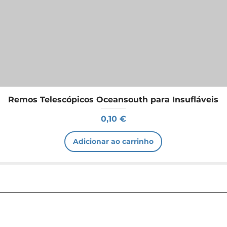
Remos Telescópicos Oceansouth para Insufláveis
Preço
0,10 €
Adicionar ao carrinho