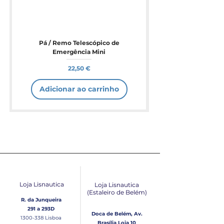
Pá / Remo Telescópico de
Emergência Mini
Preço
22,50 €
Adicionar ao carrinho
Loja Lisnautica
Loja Lisnautica
(Estaleiro de Belém​)
R. da Junqueira
291 a 293D
Doca de Belém, Av.
1300-338
Lisboa
Brasília Loja 10