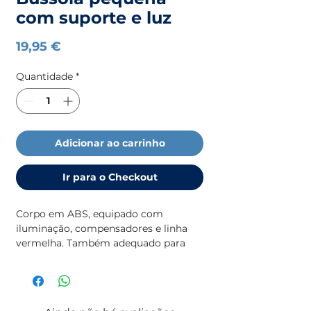
com suporte e luz
Preço
19,95 €
Quantidade
*
Adicionar ao carrinho
Ir para o Checkout
Corpo em ABS, equipado com
iluminação, compensadores e linha
vermelha. Também adequado para
alta velocidade. Cartão graduado em
intervalos de 5°. Cardan com
inclinação máxima de 30°
Dimensões: 74x64mm