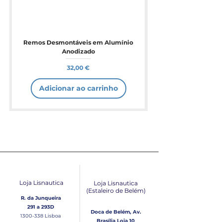
Remos Desmontáveis em Alumínio
Anodizado
Preço
32,00 €
Adicionar ao carrinho
Loja Lisnautica
Loja Lisnautica
(Estaleiro de Belém​)
R. da Junqueira
291 a 293D
Doca de Belém, Av.
1300-338
Lisboa
Brasília Loja 10