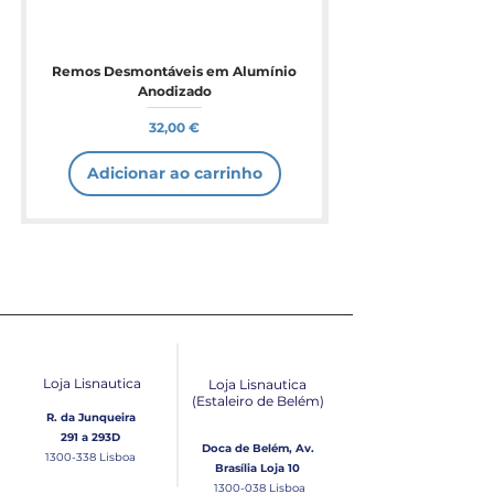
Remos Desmontáveis em Alumínio
Anodizado
Preço
32,00 €
Adicionar ao carrinho
Loja Lisnautica
Loja Lisnautica
(Estaleiro de Belém​)
R. da Junqueira
291 a 293D
Doca de Belém, Av.
1300-338
Lisboa
Brasília Loja 10
1300-038
Lisboa