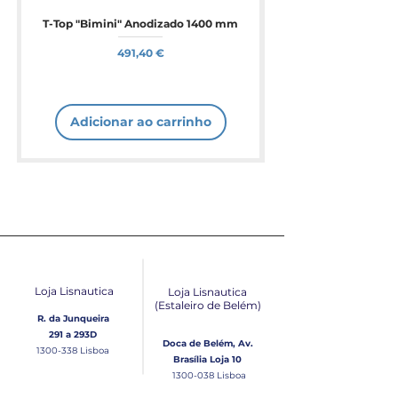
T-Top "Bimini" Anodizado 1400 mm
Preço
491,40 €
Adicionar ao carrinho
Loja Lisnautica
Loja Lisnautica
(Estaleiro de Belém​)
R. da Junqueira
291 a 293D
Doca de Belém, Av.
1300-338
Lisboa
Brasília Loja 10
1300-038
Lisboa