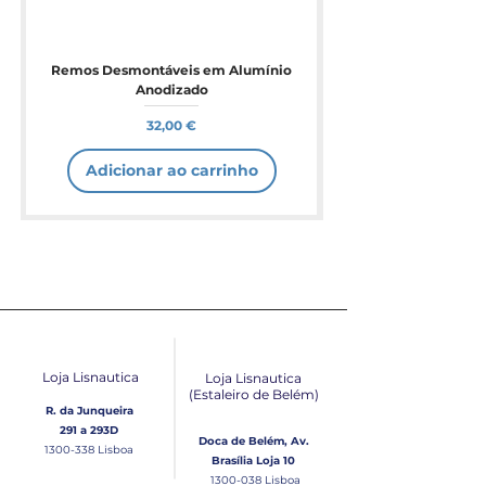
Remos Desmontáveis em Alumínio
Anodizado
Preço
32,00 €
Adicionar ao carrinho
Loja Lisnautica
Loja Lisnautica
(Estaleiro de Belém​)
R. da Junqueira
291 a 293D
Doca de Belém, Av.
1300-338
Lisboa
Brasília Loja 10
1300-038
Lisboa