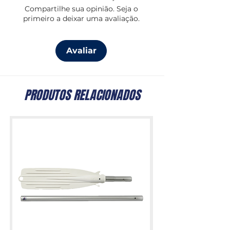
Compartilhe sua opinião. Seja o
máxima durabilidade e eficiência do
primeiro a deixar uma avaliação.
motor.
Ideal para quem procura
fiabilidade,
Avaliar
arranque suave e desempenho
consistente
, mesmo em condições
exigentes.
PRODUTOS RELACIONADOS