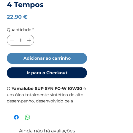
4 Tempos
Preço
22,90 €
Quantidade
*
Adicionar ao carrinho
Ir para o Checkout
O
Yamalube SUP SYN FC-W 10W30
é
um óleo totalmente sintético de alto
desempenho, desenvolvido pela
Yamaha para motores de popa a 4
tempos.
Formulado especificamente para
Ainda não há avaliações
ambientes marinhos, oferece uma