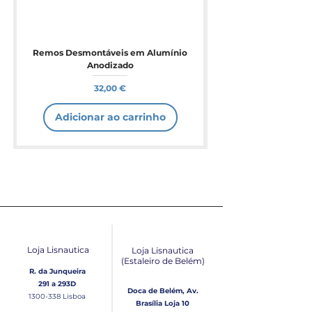
Remos Desmontáveis em Alumínio
Anodizado
Preço
32,00 €
Adicionar ao carrinho
Loja Lisnautica
Loja Lisnautica
(Estaleiro de Belém​)
R. da Junqueira
291 a 293D
Doca de Belém, Av.
1300-338
Lisboa
Brasília Loja 10