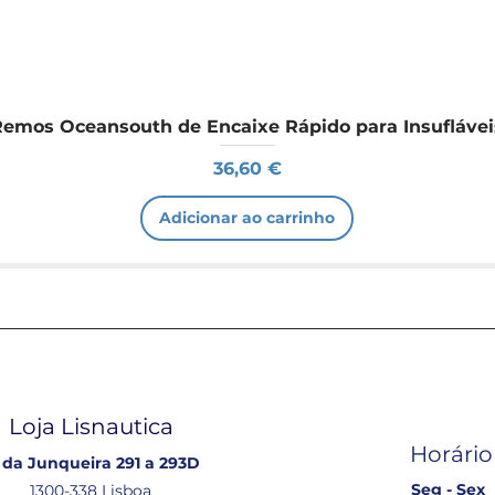
Remos Oceansouth de Encaixe Rápido para Insuflávei
Preço
36,60 €
Adicionar ao carrinho
Loja Lisnautica
Horário
 da Junqueira 291 a 293D
Seg - Sex
1300-338 Lisboa