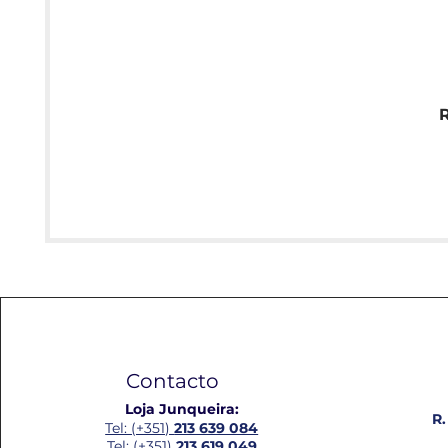
Contacto
Loja Junqueira:
R.
Tel: (+351)
213 639 084
Tel: (+351)
213 619 049