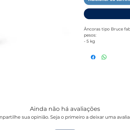
Âncoras tipo Bruce fab
pesos:
- 5 kg
- 7,5 kg
- 10 kg
- 15 kg
Conhecidas pela sua e
fundo, são resistentes
segurança e durabilida
Ainda não há avaliações
partilhe sua opinião. Seja o primeiro a deixar uma avalia