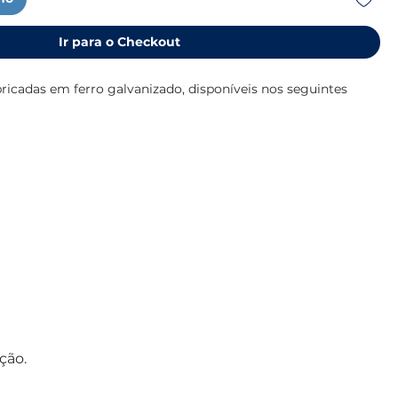
Ir para o Checkout
ricadas em ferro galvanizado, disponíveis nos seguintes
xcelente capacidade de ancoragem em diferentes tipos de
 à corrosão e ideais para uso marítimo, proporcionando
de.
ção.