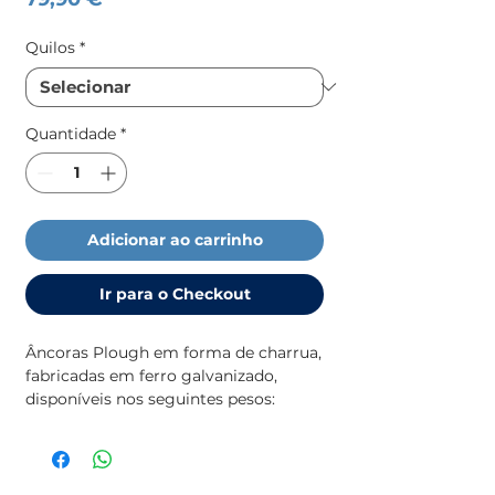
Quilos
*
Quantidade
*
Adicionar ao carrinho
Ir para o Checkout
Âncoras Plough em forma de charrua,
fabricadas em ferro galvanizado,
disponíveis nos seguintes pesos:
- 7 kg
- 9 kg
- 12 kg