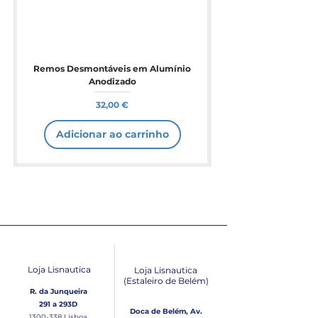
Remos Desmontáveis em Alumínio
Anodizado
Preço
32,00 €
Adicionar ao carrinho
Loja Lisnautica
Loja Lisnautica
(Estaleiro de Belém​)
R. da Junqueira
291 a 293D
Doca de Belém, Av.
1300-338
Lisboa