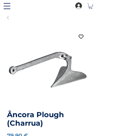
Âncora Plough
(Charrua)
Preço
79,90 €